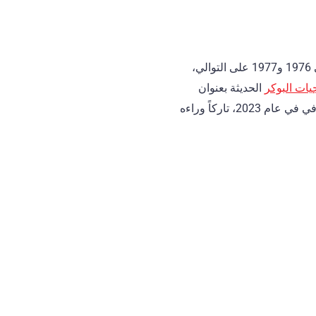
فاز دويل برونسون بالبطولة الرئيسية لبطولة العالم للبوكر (WSOP) في عامي 1976 و1977 على التوالي،
يات البوكر
الحديثة بعنوان
». وهو يُعتبر الأب الروحي للبوكر الحديث، حيث أدخل استراتيجيات لعب هجومية. وقد توفي في عام 2023، تاركاً وراءه