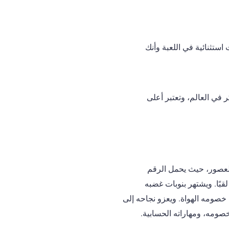
استثنائية في اللعبة وأنك
م أعظم لاعبي البوكر في العالم، وتعتبر أعلى
لعصور، حيث يحمل الرقم
لقياسي لعدد أساور بطولة العالم للبوكر بـ 17 لقبًا. ويشتهر بنوبات غضبه
خصومه الهواة. ويعزو نجاحه إلى
صومه، ومهاراته الحسابية.