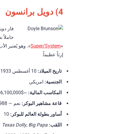
4) دويل برانسون
حاملاً نفس 
Super/System
«
إرثاً عظيماً.
تاريخ الميلاد
:
10 أغسطس 1933 (توفي في 14 مايو 2023)
الجنسية
:
امريكي
المكاسب المالية
:
~$6,100,000+
قاعة مشاهير البوكر:
نعم — 1988
أساور بطولة العالم للبوكر
:
10
اللقب:
Big Papa
,
Texas Dolly