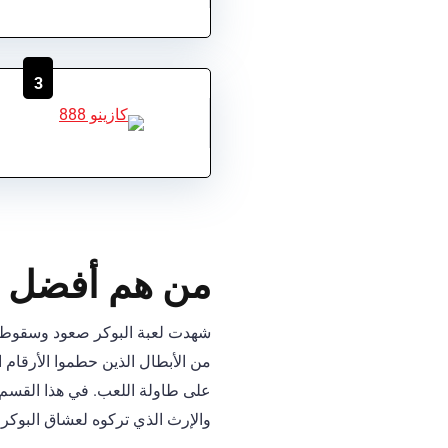
3
من هم أفضل لاعبي البو
شهدت لعبة البوكر صعود وسقوط عد
من الأبطال الذين حطموا الأرقام ال
والإرث الذي تركوه لعشاق البوكر 