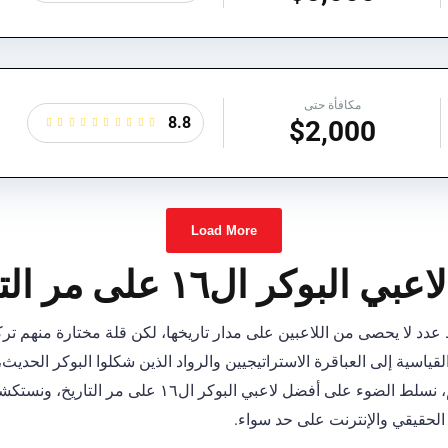
مكافأة حتى
8.8
$2,000
Load More
كر ال١٦ على مر التاريخ؟
د لا يحصى من اللاعبين على مدار تاريخها، لكن قلة مختارة منهم تركت
قياسية إلى العباقرة الاستراتيجيين والرواد الذين شكلوا البوكر الحديث،
على طاولة اللعب. في هذا القسم، نسلط الضوء على أفضل لاعب
الحقيقي والإنترنت على حد سواء.