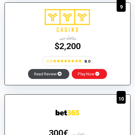
9
مكافأة حتى
$2,200
8.0
Read Review
Play Now
10
€300
مكافأة حتى