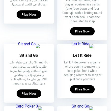
community cards; each
مع اتخاذ قرار ما إذا كنت ستُبقي
player receives five cards
رهاناتك في اللعب أو تسحبها.
(one face down and four
face up), with a betting round
Play Now
after each deal. Learn the
rules step by step.
Play Now
Sit and Go
Let It Ride
Let It Ride poker is a game
Sit and Go بوكر هي بطولة على
where you try to make the
طاولة واحدة تبدأ بمجرد شغل
best poker hand while
جميع المقاعد، وتقدم لعبًا سريعًا
deciding whether to keep or
واستراتيجيًا حيث يتنافس
pull back your bets.
اللاعبون على جائزة مالية ثابتة
دون انتظار موعد بدء محدد.
Play Now
Play Now