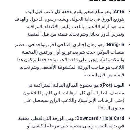
Ante:
وهو مبلغ صغير يقوم بدفعه كل لاعب قبل البدء
بتوزيع الورق في بداية الجولة، ويشبه رسوم الدخول والهدف
منه هو إلزام اللاعبين باللعب وليس الاكتفاء بالمراقبة
وتمرير الدور مجانا. ويتم تحديد قيمته من قبل المنصة
Bring-In:
وهو رهان إجباري إفتتاحي آخر، يتواجد في معظم
منصات البوكر، حيث يتم بعد توزيع أول ورقتين (المخفية
والمكشوفة)، ويجبر على دفعه لاعب واحد فقط ويكون هذا
اللاعب هو صاحب الورقة المكشوفة الأضعف. ويتم تحديد
قيمته من قبل المنصة
البوت (Pot):
هو مجموع المبالغ المالية المتراكمة في
منتصف الطاولة، أي كل الرهانات التي قام بها اللاعبون
(حتى الرهانات الإلزامية)، واللاعب الرابح سيحصل على
محتوى الـ Pot
Downcard / Hole Card:
وهي الورقة التي تُعطى مخفية
في بداية اللعب، وتبقى مخفية حتى مرحلة الكشف أو