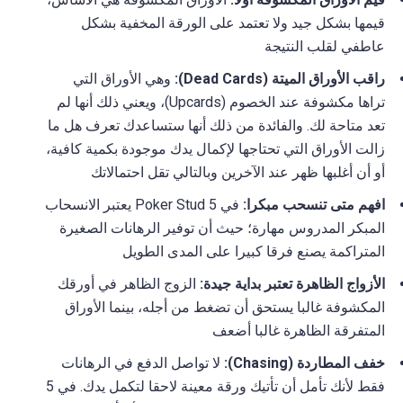
قيمها بشكل جيد ولا تعتمد على الورقة المخفية بشكل
عاطفي لقلب النتيجة
راقب الأوراق الميتة (Dead Cards):
وهي الأوراق التي
تراها مكشوفة عند الخصوم (Upcards)، ويعني ذلك أنها لم
تعد متاحة لك. والفائدة من ذلك أنها ستساعدك تعرف هل ما
زالت الأوراق التي تحتاجها لإكمال يدك موجودة بكمية كافية،
أو أن أغلبها ظهر عند الآخرين وبالتالي تقل احتمالاتك
افهم متى تنسحب مبكرا:
في 5 Poker Stud يعتبر الانسحاب
المبكر المدروس مهارة؛ حيث أن توفير الرهانات الصغيرة
المتراكمة يصنع فرقا كبيرا على المدى الطويل
الأزواج الظاهرة تعتبر بداية جيدة:
الزوج الظاهر في أورقك
المكشوفة غالبا يستحق أن تضغط من أجله، بينما الأوراق
المتفرقة الظاهرة غالبا أضعف
خفف المطاردة (Chasing):
لا تواصل الدفع في الرهانات
فقط لأنك تأمل أن تأتيك ورقة معينة لاحقا لتكمل يدك. في 5