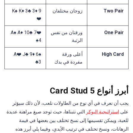
Two Pair
زوجان مختلفان
K♠️ K♦️ 3♣️ 3♦️ 9
❤️
One Pair
ورقتان من نفس
A♠️ A♦️ 10♣️ 7❤️
الرتبة
4♠️
High Card
أعلى ورقة
A❤️ J♣️ 9♦️ 6♠️
مفردة في يدك
3♣️
أبرز أنواع 5 Card Stud
يجب أن نعرف في أي نوع من الطاولات نلعب، لأن ذلك سيؤثر
على
استراتيجية البوكر
التي نتبناها، حيث توجد صيغ مراهنة عديدة
للعبة، ويمكن تقسيمها إلى نسخ تختلف بين بعضها في قيمة
الرهانات، ونسخ تختلف في ترتيب الأيدي، وفيما يلي أبرز هذه