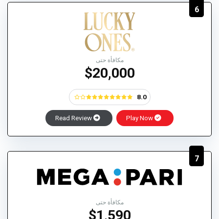
6
مكافأة حتى
$20,000
8.0
Read Review
Play Now
7
مكافأة حتى
$1,590