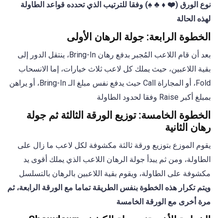
نوع الورق (❤️ ♦️ ♣️ ♠️) وفقا للترتيب الذي تحدده قواعد الطاولة
لهذه الحالة
الخطوة الرابعة: جولة الرهان الأولى
بعد أن قام اللاعب المُجبر بدفع رهان Bring-In، ينتقل الدور إلى
بقية اللاعبين، حيث يملك كل لاعب ثلاث خيارات، إما الانسحاب
Fold، أو المجاراة Call حيث يدفع نفس مبلغ الـ Bring-In، أو يراهن
بمبلغ أكبر Raise وفقا لحدود الطاولة
الخطوة الخامسة: توزيع الورقة الثالثة ثم جولة
رهان الثانية
يقوم الموزع بتوزيع ورقة ثالثة مكشوفة لكل لاعب ما زال على
الطاولة، ومن ثم يبدأ جولة الرهان اللاعب الذي يملك أقوى يد
مكشوفة على الطاولة، ويقوم بقية اللاعبين بالرهان بالتسلسل
ويتم تكرار هذه الخطوة بنفس الطريقة تماما مع الورقة الرابعة، ثم
مرة أخرى مع الورقة الخامسة