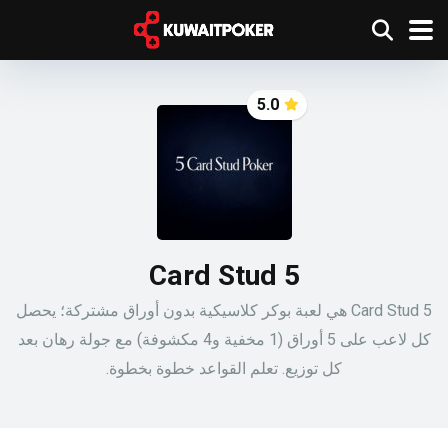
5.0
5 Card Stud
5 Card Stud هي لعبة بوكر كلاسيكية بدون أوراق مشتركة؛ يحصل
كل لاعب على 5 أوراق (1 مخفية و4 مكشوفة) مع جولة رهان بعد
كل توزيع. تعلم القواعد خطوة بخطوة.