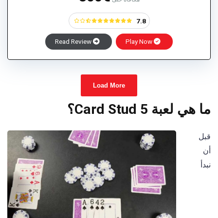
7.8
Read Review
Play Now
Load More
ما هي لعبة 5 Card Stud؟
قبل
أن
نبدأ