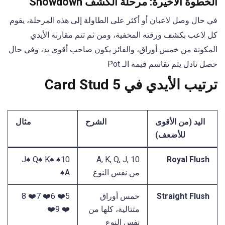
الخطوة الأخيرة: مرحلة الكشف Showdown
في حال وصل لاعبان أو أكثر على الطاولة إلى هذه المرحلة، يقوم
كل لاعب بكشف ورقته المخفية، ومن ثم تتم مقارنة الأيدي
المكونة من خمس أوراق، والفائز يكون صاحب أقوى يد، وفي حال
حصل تادل يتم تقاسم قيمة الـ Pot
ترتيب الأيدي في 5 Card Stud
اليد (من الأقوى
الشرح
مثال
للأضعف)
10♠️ J♠️ Q♠️ K♠️
A, K, Q, J, 10
Royal Flush
من نفس النوع
A♠️
Straight Flush
خمس أوراق
5❤️ 6❤️ 7❤️ 8
متتالية، كلها من
❤️ 9❤️
نفس النوع