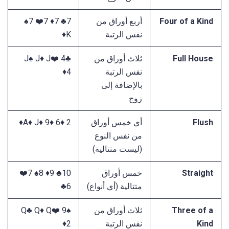
Four of a Kind
أربع أوراق من
7♣️ 7♦️ 7❤️ 7♠️
نفس الرتبة
K♦️
Full House
ثلاث أوراق من
J♠️ J♦️ J❤️ 4♣️
نفس الرتبة
4♦️
بالإضافة إلى
زوج
Flush
أي خمس أوراق
A♦️ J♦️ 9♦️ 6♦️ 2♦️
من نفس النوع
(ليست متتالية)
Straight
خمس أوراق
10♣️ 9♦️ 8♠️ 7❤️
متتالية (أي أنواع)
6♣️
Three of a
ثلاث أوراق من
Q♣️ Q♦️ Q❤️ 9♠️
Kind
نفس الرتبة
2♦️