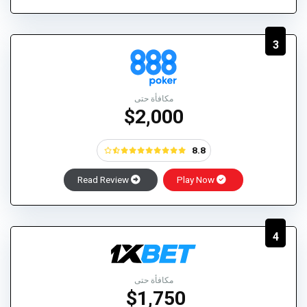
3
مكافأة حتى
$2,000
8.8
Read Review
Play Now
4
مكافأة حتى
$1,750