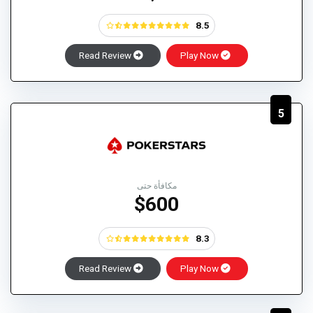
8.5
Read Review
Play Now
5
مكافأة حتى
$600
8.3
Read Review
Play Now