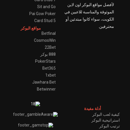
لأفضل مواقع البوكر اون لاين
Sit and Go
الموثوقة والمناسبة للاعبين في
Pai Gow Poker
الكويت، سواء كانوا مبتدئين أو
5 Card Stud
محترفين.
مواقع البوكر
Betfinal
CosmosWin
22Bet
888 بوكر
PokerStars
Bet365
1xbet
Jawhara Bet
Betwinner
أدلة مفيدة
كيفية لعب البوكر
استراتيجية البوكر
ترتيب البوكر