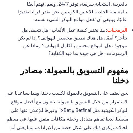
بالعربية، استجابة سريعة، توفر 24/7، ونعم، نهتم أيضًا
بالمعاملة الخاصة للاعبين الكويتيين. نحن نقدر قرائنا تقديرًا
عاليًا، وينبغي أن تفعل مواقع البوكر الشيء نفسه.
البرمجيات
:
هنا نختبر كيفية عمل الألعاب—هل تتجمد، هل
تتأخر؟ أيضًا، هل هناك تطبيق مخصص للهواتف؟ إذا لم يكن
موجودًا، هل الموقع محسن بالكامل للهواتف؟ وماذا عن
الرسومات—هل هي جيدة بما فيه الكفاية؟
مفهوم التسويق بالعمولة: مصادر
دخلنا
نحن نعتمد على التسويق بالعمولة لكسب دخلنا. وهذا يساعدنا على
الاستمرار. من خلال التسويق بالعمولة، نتعاون مع أفضل مواقع
البوكر الكويتية مثل Betfinal و 1xBet وغيرها للإعلان عنها على
منصتنا. لدينا تفاهم متبادل وخطة مكافآت متفق عليها. في معظم
الحالات، يكون ذلك على شكل حصة من الإيرادات، مما يعني أنه