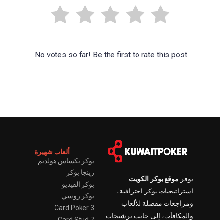
No votes so far! Be the first to rate this post.
ألعاب شهيرة
بوكر تكساس هولديم
زينجا بوكر
يوفر
موقع بوكر الكويت
بوكر الفيديو
استراتيجيات بوكر احترافية،
بوكر روسي
ومراجعات مفصلة للألعاب
3 Card Poker
والمكافآت، إلى جانب ترشيحات
7 Card Stud