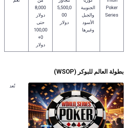
Triton
كوريا
تتجاوز
من
نعم
Poker
الجنوبية
5,500,0
8,000
Series
والجبل
00
دولار
الأسود
دولار
حتى
وغيرها
100,00
0+
دولار
بطولة العالم للبوكر (WSOP)
تُعد