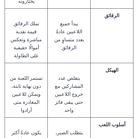
يختارونه
الرقائق
يبدأ جميع
تملك الرقائق
اللاعبين عادةً
قيمة نقدية
بعدد متساوٍ من
مباشرة وتعكس
الرقائق
أموالًا حقيقية
على الطاولة
الهيكل
يتقلص عدد
تستمر اللعبة من
المشاركين مع
دون نهاية ثابتة،
خروج اللاعبين
ويمكن للاعبين
حتى يبقى فائز
المغادرة متى
واحد
أرادوا
أسلوب اللعب
يتطلب الصبر،
يكون عادةً أكثر