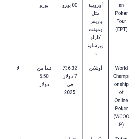
an
أوروبية
00 يورو
يورو
Poker
مثل
Tour
باريس
(EPT)
ومونت
كارلو
وبرشلون
ة
World
أونلاين
736,32
تبدأ من
لا
Champi
7 دولار
5.50
onship
في
دولار
2025
of
Online
Poker
(WCOO
P)