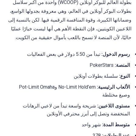
بطولة العالم للبوكر أونلاين (WCOOP) واحدة من أكبر سلاسل
بطولات البوكر أونلاين في العالم، وهي معروفة بجدولها الواسع،
وضماناتها الكبيرة، وقوة المنافسة الرقمية فيها. لكن بالنسبة إلى
اللاعبين الكويتيين، فإن النقطة الأهم هي أنها ليست خيارًا عمليًا
حاليًا، لأن المنصة لا تسمح باللعب بأموال حقيقية من الكويت.
رسوم الدخول:
تبدأ من 5.50 دولار في بعض الفعاليات
المنصة:
PokerStars
النوع:
سلسلة بطولات أونلاين
الألعاب الرئيسية:
No-Limit Hold’em وPot-Limit Omaha
وصيغ مختلطة
مستوى اللاعبين:
شريحة واسعة تبدأ من لاعبي الرهانات
المنخفضة وتصل إلى أبرز محترفي الأونلاين
متوسط المدة:
شهر واحد
عدد البطولات:
378