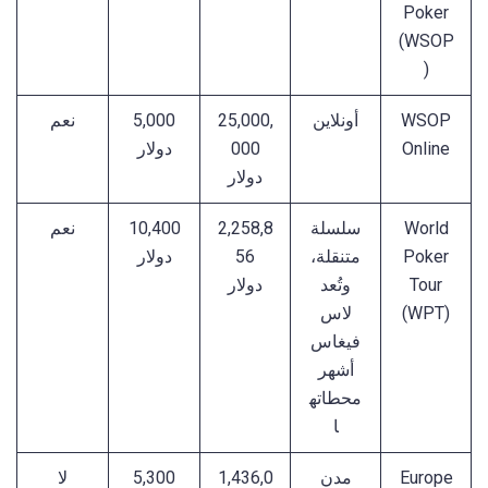
Poker
(WSOP
)
WSOP
أونلاين
25,000,
5,000
نعم
Online
000
دولار
دولار
World
سلسلة
2,258,8
10,400
نعم
Poker
متنقلة،
56
دولار
Tour
وتُعد
دولار
(WPT)
لاس
فيغاس
أشهر
محطاته
ا
Europe
مدن
1,436,0
5,300
لا