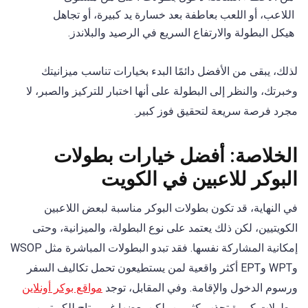
اللاعب، أو اللعب بعاطفة بعد خسارة يد كبيرة، أو تجاهل
هيكل البطولة والارتفاع السريع في الرصيد والبلاندز.
لذلك، يبقى من الأفضل دائمًا البدء بخيارات تناسب ميزانيتك
وخبرتك، والنظر إلى البطولة على أنها اختبار للتركيز والصبر، لا
مجرد فرصة سريعة لتحقيق فوز كبير.
الخلاصة: أفضل خيارات بطولات
البوكر للاعبين في الكويت
في النهاية، قد تكون بطولات البوكر مناسبة لبعض اللاعبين
الكويتيين، لكن ذلك يعتمد على نوع البطولة، والميزانية، وحتى
إمكانية المشاركة نفسها. فقد تبدو البطولات المباشرة مثل WSOP
وWPT وEPT أكثر واقعية لمن يستطيعون تحمل تكاليف السفر
ورسوم الدخول والإقامة. وفي المقابل، توجد
مواقع بوكر أونلاين
وبطولات كبيرة تجذب كثيرين، لكن بعضها غير متاح للكويتيين