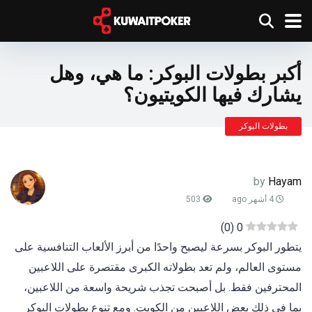
أكبر بطولات البوكر: ما هي، وهل
يشارك فيها الكويتيون؟
بطولات البوكر
by
Hayam
4 أشهر ago
503
)
0
(
0
يتطور البوكر بسرعة ليصبح واحدًا من أبرز الألعاب التنافسية على
مستوى العالم، ولم تعد بطولاته الكبرى مقتصرة على اللاعبين
المحترفين فقط. بل أصبحت تجذب شريحة واسعة من اللاعبين،
بما في ذلك بعض اللاعبين من الكويت. ومع تنوع بطولات البوكر