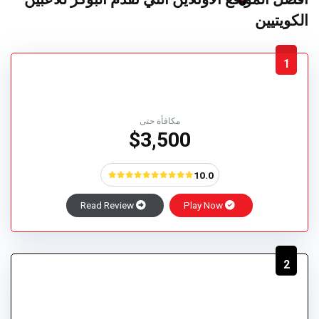
الكويتيين
1
مكافأة حتى
$3,500
10.0
Read Review
Play Now
2