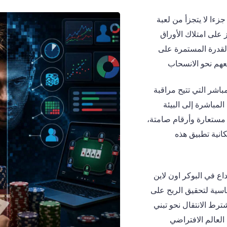
تبر التمويه أو الخداع (Bluffing) جزءا لا يتجزأ من لعبة
 على امتلاك الأوراق
لقدرة المستمرة على
فعهم نحو الانسحاب
اشر التي تتيح مراقبة
المباشرة إلى البيئة
مستعارة وأرقام صامتة،
نية تطبيق هذه
اع في البوكر اون لاين
ساسية لتحقيق الربح على
شترط الانتقال نحو تبني
العالم الافتراضي