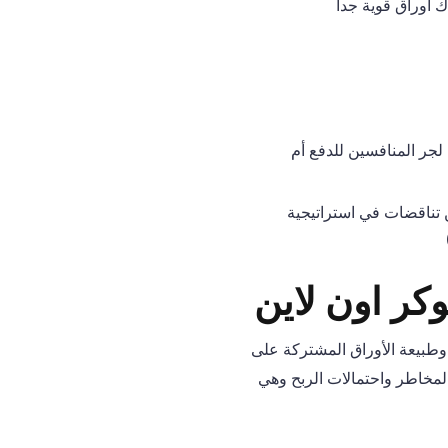
رفة ما إذا كانت تهدف لجر المنافسين للدفع أم
R مقارنة بجولات Flop أو Turn غالبا ما تكشف عن تناقضات في استراتيجية
وكر اون لاين
ضي وطبيعة الأوراق المشتركة على
المخاطر واحتمالات الربح وهي