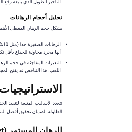
التأخير الطويل الذي يتبعه رفع الرهان (Raise) بقيمة كبيرة قد يكون محاولة لاصطناع التردد لتمويه ام
تحليل أحجام الرهانات
يشكل حجم الرهان المعطى الأهم 
أنها مجرد محاولة للخداع بأقل ت
اللعب. هذا التناقض قد يفتح المجال للقيام برفع عكسي (ise
الاستراتيجيات 
تتعدد الأساليب المتبعة لتنفيذ الخ
الطاولة. لضمان تحقيق أفضل النتائ
الرهان المستمر (Continuation Bet – C-Bet)