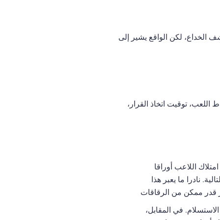
شف الخداع، لكن الواقع يشير إلى
 اللعب، توقيت اتخاذ القرار،
با إلى امتلاك اللاعب أوراقا
قة برؤية البطاقة التالية. نادرا ما يعبر هذا
بر قدر ممكن من الرقاقات
لة على الضعف أو الاستسلام. في المقابل،