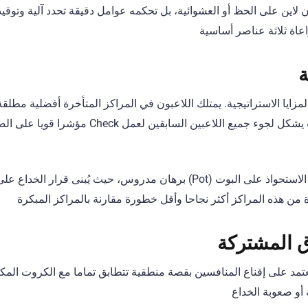
ون لاين على الحظ أو العشوائية، بل تحكمه عوامل دقيقة تحدد آلية وتوقي
اعاة ثلاثة عناصر أساسية
ة
لمزايا الاستراتيجية. يمتلك اللاعبون في المراكز المتأخرة أفضلية مطلقة
رصد تصرفات بقية اللاعبين. حيث يشكل لجوء جميع اللاع
استغلال هذه المراكز يتيح إمكانية الاستحواذ على البوت (Pot) برهان مدروس، حيث
 من هذه المراكز أكثر نجاحا وأقل خطورة مقارنة بالمراكز المبكرة
ق المشتركة
يعتمد على إقناع المنافسين بقصة منطقية تتطابق تماما مع الكروت الم
أو صعوبة الخداع