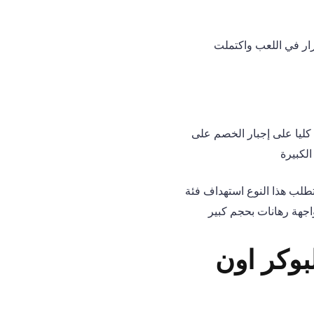
 Turn أو الـ River إذا قرر الخصم الاستمرار في اللعب واكتملت
د كليا على إجبار الخصم على
لكبيرة
تطلب هذا النوع استهداف فئة
اجهة رهانات بحجم كبير
بوكر اون