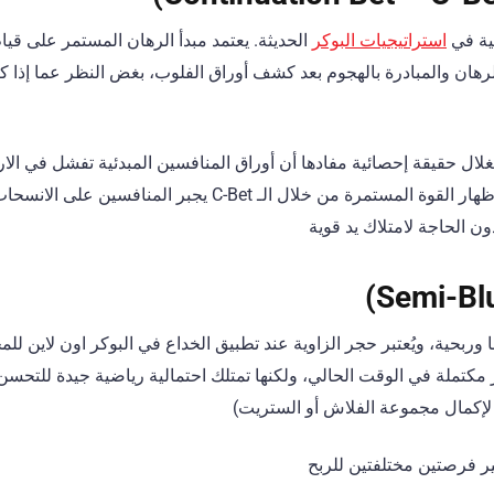
سية في
استراتيجيات البوكر
الحديثة. يعتمد مبدأ الرهان المستمر على قيام
Pre-flo) بمواصلة الرهان والمبادرة بالهجوم بعد كشف أوراق الفلوب، بغض النظر عما 
لال حقيقة إحصائية مفادها أن أوراق المنافسين المبدئية تفشل في الار
الثلثين من الحالات. بالتالي، فإن إظهار القوة المستمرة من خلال ا
نا وربحية، ويُعتبر حجر الزاوية عند تطبيق الخداع في البوكر اون لاين لل
ر مكتملة في الوقت الحالي، ولكنها تمتلك احتمالية رياضية جيدة للتحسن
 لإكمال مجموعة الفلاش أو الستريت)
ير فرصتين مختلفتين للربح