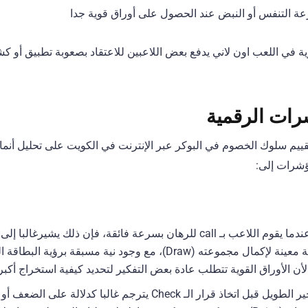
عة التنفس أو النبض عند الحصول على أوراق قوية جدا
ية في اللعب اون لاني يدفع بعض اللاعبين للاعتقاد بصعوبة تطبيق أو ك
رات الرقمية
تقييم سلوك الخصوم في البوكر عبر الإنترنت في الكويت على تحليل أنماط
ؤشرات إلى:
عندما يقوم اللاعب بـ call للرهان بسرعة فائقة، فإن ذلك يشيرغال
متوسطة القوة، أو انتظاره لبطاقة معينة لإكمال مجموعته (Draw)، مع وجود نية مسب
أن الأوراق القوية تتطلب عادة بعض التفكير لتحديد كيفية استخراج أك
التأخير الطويل قبل اتخاذ قرار الـ Check يترجم غالبا كدلا