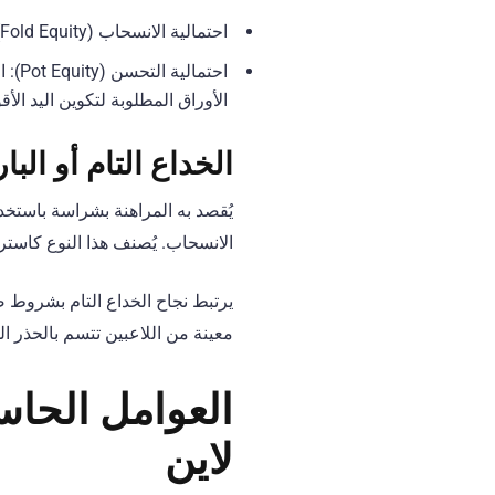
احتمالية الانسحاب (Fold Equity): فوز اللاعب باليد فورا إذا قرر الخصم الانسحاب نتيجة ضغط الرهان
الأوراق المطلوبة لتكوين اليد الأق
الخداع التام أو البارد (-Cold Bluffing
يُقصد به المراهنة بشراسة باستخدا
الانسحاب. يُصنف هذا النوع كاستر
يرتبط نجاح الخداع التام بشروط ص
معينة من اللاعبين تتسم بالحذر ا
العوامل الحاس
لاين