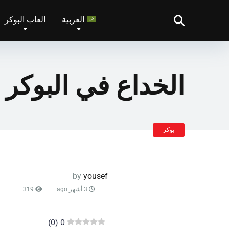
العربية
العاب البوكر
الخداع في البوكر 
بوكر
by
yousef
3 أشهر ago
319
)
0
(
0