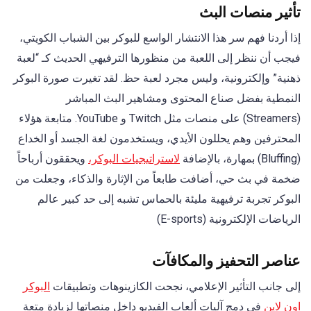
تأثير منصات البث
إذا أردنا فهم سر هذا الانتشار الواسع للبوكر بين الشباب الكويتي،
فيجب أن ننظر إلى اللعبة من منظورها الترفيهي الحديث كـ “لعبة
ذهنية” وإلكترونية، وليس مجرد لعبة حظ. لقد تغيرت صورة البوكر
النمطية بفضل صناع المحتوى ومشاهير البث المباشر
(Streamers) على منصات مثل Twitch و YouTube. متابعة هؤلاء
المحترفين وهم يحللون الأيدي، ويستخدمون لغة الجسد أو الخداع
(Bluffing) بمهارة، بالإضافة
لاستراتيجيات البوكر،
ويحققون أرباحاً
ضخمة في بث حي، أضافت طابعاً من الإثارة والذكاء، وجعلت من
البوكر تجربة ترفيهية مليئة بالحماس تشبه إلى حد كبير عالم
الرياضات الإلكترونية (E-sports)
عناصر التحفيز والمكافآت
إلى جانب التأثير الإعلامي، نجحت الكازينوهات وتطبيقات
البوكر
اون لاين
في دمج آليات ألعاب الفيديو داخل منصاتها لزيادة متعة