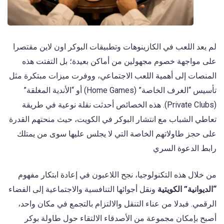
لم يعد اللعب في الكازينوهات وتطبيقات البوكر اون لاين مقتصرا
على مواجهة خصوم مجهولين من أماكن بعيدة؛ بل التفتت هذه
المنصات إلى أهمية اللعب الاجتماعي، ووفرت ميزات مبتكرة مثل
تأسيس “الغرف الخاصة” (Home Games) أو “الأندية المغلقة”
(Private Clubs). هذه الخصائص أحدثت نقلة نوعية في طريقة
تعاطي الشباب مع انتشار البوكر في الكويت، حيث منحتهم القدرة
على حجز طاولاتهم الخاصة التي لا يجلس عليها سوى من يمتلك
رابط الدعوة السري
من خلال هذه التكنولوجيا، نجح اللاعبون في إعادة ابتكار مفهوم
“الديوانية” الكويتية
ونقل أجوائها التنافسية والاجتماعية إلى الفضاء
الرقمي. فبدلا من عناء التنقل والالتزام بالتجمع في مكان واحد،
أصبح بإمكان مجموعة من الأصدقاء الالتقاء حول طاولة بوكر