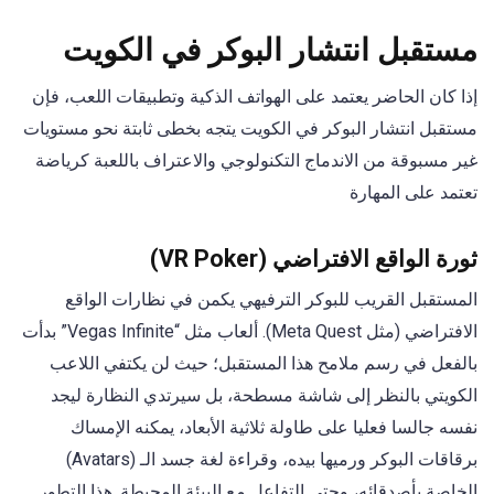
مستقبل انتشار البوكر في الكويت
إذا كان الحاضر يعتمد على الهواتف الذكية وتطبيقات اللعب، فإن
مستقبل انتشار البوكر في الكويت يتجه بخطى ثابتة نحو مستويات
غير مسبوقة من الاندماج التكنولوجي والاعتراف باللعبة كرياضة
تعتمد على المهارة
ثورة الواقع الافتراضي (VR Poker)
المستقبل القريب للبوكر الترفيهي يكمن في نظارات الواقع
الافتراضي (مثل Meta Quest). ألعاب مثل “Vegas Infinite” بدأت
بالفعل في رسم ملامح هذا المستقبل؛ حيث لن يكتفي اللاعب
الكويتي بالنظر إلى شاشة مسطحة، بل سيرتدي النظارة ليجد
نفسه جالسا فعليا على طاولة ثلاثية الأبعاد، يمكنه الإمساك
برقاقات البوكر ورميها بيده، وقراءة لغة جسد الـ (Avatars)
الخاصة بأصدقائه، وحتى التفاعل مع البيئة المحيطة. هذا التطور