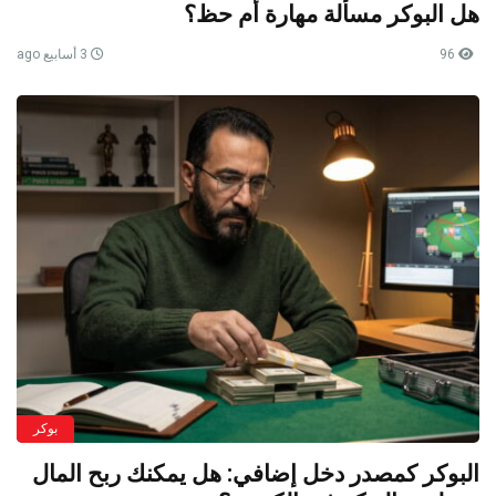
هل البوكر مسألة مهارة أم حظ؟
96
3 أسابيع ago
بوكر
البوكر كمصدر دخل إضافي: هل يمكنك ربح المال