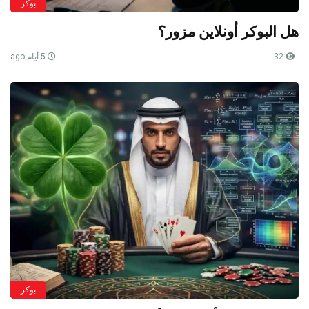
بوكر
هل البوكر أونلاين مزور؟
32
5 أيام ago
بوكر