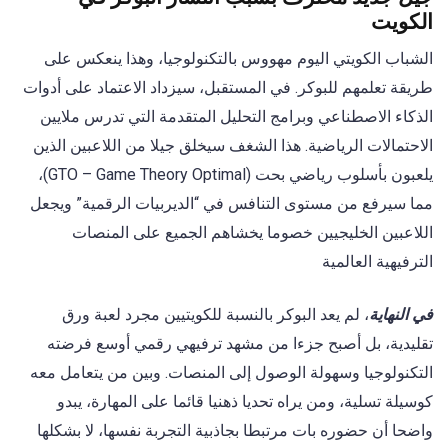
الكويت
الشباب الكويتي اليوم مهووس بالتكنولوجيا، وهذا ينعكس على
طريقة تعلمهم للبوكر. في المستقبل، سيزداد الاعتماد على أدوات
الذكاء الاصطناعي وبرامج التحليل المتقدمة التي تدرس ملايين
الاحتمالات الرياضية. هذا الشغف سيخلق جيلا من اللاعبين الذين
يلعبون بأسلوب رياضي بحت (GTO – Game Theory Optimal)،
مما سيرفع من مستوى التنافس في “الديربيات الرقمية” ويجعل
اللاعبين الخليجيين خصوما يخشاهم الجميع على المنصات
الترفيهية العالمية
في النهاية
، لم يعد البوكر بالنسبة للكويتيين مجرد لعبة ورق
تقليدية، بل أصبح جزءا من مشهد ترفيهي رقمي أوسع فرضته
التكنولوجيا وسهولة الوصول إلى المنصات. وبين من يتعامل معه
كوسيلة تسلية، ومن يراه تحديا ذهنيا قائما على المهارة، يبدو
واضحا أن حضوره بات مرتبطا بجاذبية التجربة نفسها، لا بشكلها