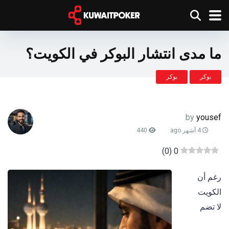
ما مدى انتشار البوكر في الكويت؟
بوكر
بوكر
by
yousef
4 أشهر ago
440
)
0
(
0
رغم أن
الكويت
لا تضم