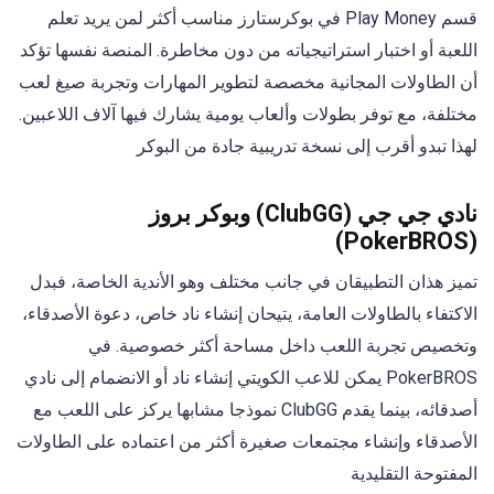
قسم Play Money في بوكرستارز مناسب أكثر لمن يريد تعلم
اللعبة أو اختبار استراتيجياته من دون مخاطرة. المنصة نفسها تؤكد
أن الطاولات المجانية مخصصة لتطوير المهارات وتجربة صيغ لعب
مختلفة، مع توفر بطولات وألعاب يومية يشارك فيها آلاف اللاعبين.
لهذا تبدو أقرب إلى نسخة تدريبية جادة من البوكر
نادي جي جي (ClubGG) وبوكر بروز
(PokerBROS)
تميز هذان التطبيقان في جانب مختلف وهو الأندية الخاصة، فبدل
الاكتفاء بالطاولات العامة، يتيحان إنشاء ناد خاص، دعوة الأصدقاء،
وتخصيص تجربة اللعب داخل مساحة أكثر خصوصية. في
PokerBROS يمكن للاعب الكويتي إنشاء ناد أو الانضمام إلى نادي
أصدقائه، بينما يقدم ClubGG نموذجا مشابها يركز على اللعب مع
الأصدقاء وإنشاء مجتمعات صغيرة أكثر من اعتماده على الطاولات
المفتوحة التقليدية