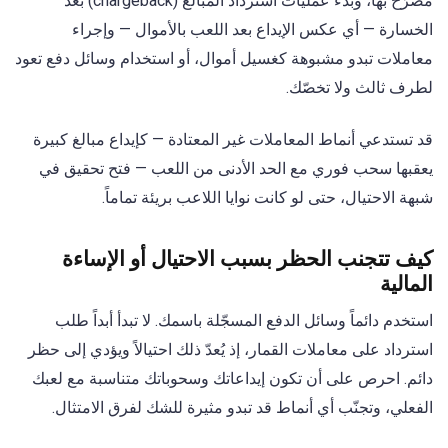
مصرّح بها، وبدء عمليات استرداد المبالغ (chargeback) بعد
الخسارة — أي عكس الإيداع بعد اللعب بالأموال — وإجراء
معاملات تبدو مشبوهة كغسيل أموال، أو استخدام وسائل دفع تعود
لطرف ثالث ولا تخصّك.
قد تستدعي أنماط المعاملات غير المعتادة — كإيداع مبالغ كبيرة
يعقبها سحب فوري مع الحد الأدنى من اللعب — فتح تحقيق في
شبهة الاحتيال، حتى لو كانت نوايا اللاعب بريئة تماماً.
كيف تتجنب الحظر بسبب الاحتيال أو الإساءة
المالية
استخدم دائماً وسائل الدفع المسجّلة باسمك. لا تبدأ أبداً طلب
استرداد على معاملات القمار، إذ يُعدّ ذلك احتيالاً ويؤدي إلى حظر
دائم. احرص على أن تكون إيداعاتك وسحوباتك متناسبة مع لعبك
الفعلي، وتجنّب أي أنماط قد تبدو مثيرة للشك لفرق الامتثال.