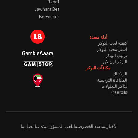
1xbet
Jawhara Bet
Betwinner
أدلة مفيدة
كيفية لعب البوكر
استراتيجية البوكر
ترتيب البوكر
البوكر اون لاين
مكافآت البوكر
الريكباك
المكافأة الترحيبية
تذاكر البطولات
Freerolls
الأخبار
سياسة الخصوصية
اللعب المسؤول
نبذة عنا
اتصل بنا