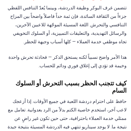
تتضمن غرف البوكر وظيفة الدردشة، وبينما يُعدّ التنافس اللفظي
جزءاً من الثقافة السائدة، فإن ثمة حداً فاصلاً واضحاً بين المزاح
التنافسي والتحرش. اللغة المسيئة الموجّهة للاعبين الآخرين،
والرسائل التهديدية، والتعليقات التمييزية، أو السلوك التخويفي
تجاه موظفي خدمة العملاء — كلها أسباب وجيهة للحظر.
هذا الأمر واضح نسبياً لكنه يستحق الذكر — فحادثة تحرش واحدة
وخيمة قد تؤدي إلى إغلاق فوري ودائم للحساب.
كيف تتجنب الحظر بسبب التحرش أو السلوك
السام
حافظ على احترام دردشة اللعبة في جميع الأوقات. إذا أزعجك
لاعب آخر، استخدم خاصية الكتم بدلاً من الرد بعدوانية. تعامل مع
ممثلي خدمة العملاء باحترافية، حتى حين تكون غير راضٍ عن
نتيجة ما. لا يوجد سيناريو تنتهي فيه الدردشة المسيئة بنتيجة جيدة