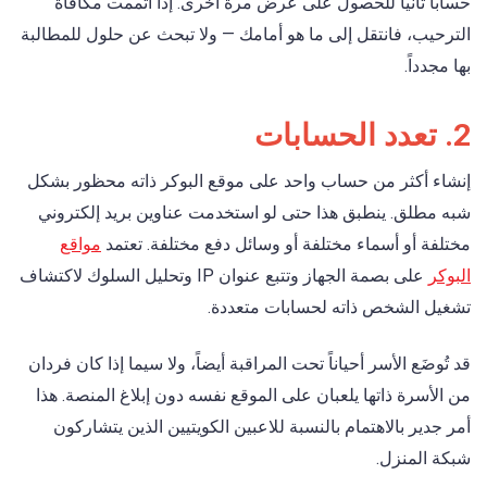
حساباً ثانياً للحصول على عرض مرة أخرى. إذا أتممت مكافأة
الترحيب، فانتقل إلى ما هو أمامك — ولا تبحث عن حلول للمطالبة
بها مجدداً.
2. تعدد الحسابات
إنشاء أكثر من حساب واحد على موقع البوكر ذاته محظور بشكل
شبه مطلق. ينطبق هذا حتى لو استخدمت عناوين بريد إلكتروني
مختلفة أو أسماء مختلفة أو وسائل دفع مختلفة. تعتمد
مواقع
البوكر
على بصمة الجهاز وتتبع عنوان IP وتحليل السلوك لاكتشاف
تشغيل الشخص ذاته لحسابات متعددة.
قد تُوضَع الأسر أحياناً تحت المراقبة أيضاً، ولا سيما إذا كان فردان
من الأسرة ذاتها يلعبان على الموقع نفسه دون إبلاغ المنصة. هذا
أمر جدير بالاهتمام بالنسبة للاعبين الكويتيين الذين يتشاركون
شبكة المنزل.