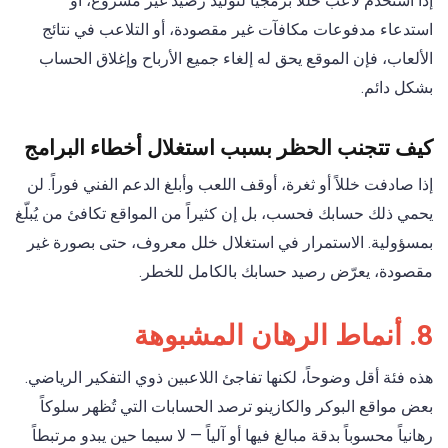
إذا استخدم لاعب خللاً برمجياً لتوليد رصيد غير مشروع، أو
استدعاء مدفوعات مكافآت غير مقصودة، أو التلاعب في نتائج
الألعاب، فإن الموقع يحق له إلغاء جميع الأرباح وإغلاق الحساب
بشكل دائم.
كيف تتجنب الحظر بسبب استغلال أخطاء البرامج
إذا صادفت خللاً أو ثغرة، أوقف اللعب وأبلغ الدعم الفني فوراً. لن
يحمي ذلك حسابك فحسب، بل إن كثيراً من المواقع تكافئ من يُبلّغ
بمسؤولية. الاستمرار في استغلال خلل معروف، حتى بصورة غير
مقصودة، يعرّض رصيد حسابك بالكامل للخطر.
8. أنماط الرهان المشبوهة
هذه فئة أقل وضوحاً، لكنها تفاجئ اللاعبين ذوي التفكير الرياضي.
بعض مواقع البوكر والكازينو ترصد الحسابات التي تُظهر سلوكاً
رهانياً محسوباً بدقة مبالغ فيها أو آلياً — لا سيما حين يبدو مرتبطاً