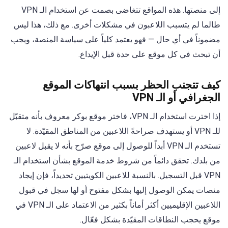
إلى منصتها. هذه المواقع تتغاضى بصمت عن استخدام الـ VPN
طالما لم يتسبب اللاعبون في مشكلات أخرى. مع ذلك، هذا ليس
مضموناً في أي حال — فهو يعتمد كلياً على سياسة المنصة، ويجب
أن تبحث في كل موقع على حدة قبل الإيداع.
كيف تتجنب الحظر بسبب انتهاكات الموقع
الجغرافي أو الـ VPN
إذا اخترت استخدام الـ VPN، فاختر موقع بوكر معروف بأنه متقبّل
للـ VPN أو يستهدف صراحةً اللاعبين من المناطق المقيّدة. لا
تستخدم الـ VPN أبداً للوصول إلى موقع صرّح بأنه لا يقبل لاعبين
من بلدك. تحقق دائماً من شروط خدمة الموقع بشأن استخدام الـ
VPN قبل التسجيل. بالنسبة للاعبين الكويتيين تحديداً، فإن إيجاد
منصات يمكن الوصول إليها بشكل مفتوح أو لها سجل في قبول
اللاعبين الإقليميين أكثر أماناً بكثير من الاعتماد على الـ VPN في
موقع يحجب النطاقات المقيّدة بشكل فعّال.